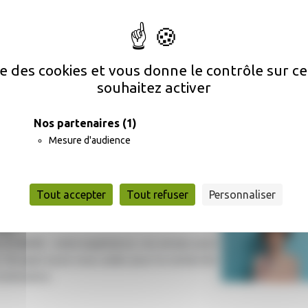
 Occitanie Orientation sur le volet SPRO
n) :
ise des cookies et vous donne le contrôle sur 
à une information gratuite, complète et
souhaitez activer
es certifications, les débouchés et les niveaux
services de conseil et d’accompagnement en
Nos partenaires
(1)
aux sur nos territoires.
Mesure d'audience
sir?
Tout accepter
Tout refuser
Personnaliser
ionnelles, technologiques ou générales ?
age ?
d'intérêt , votre expérience, vos envies pour
 On peut aussi vous aider pour la recherche
motivation.