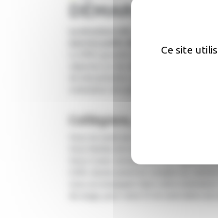
DÉMARCHES
La structure Info Jeunes est labellisée
(service public Régional de l'Orientatio
Ce site util
Le SPRO garantit à toute personne l’accès 
objective sur les métiers, les formations, l
de rémunération, ainsi que l’accès à des 
orientation de qualité et organisés en rése
Collégiens, lycéens…
Vous ne savez pas quel baccalauréat choi
Vous hésitez encore entre filières profess
Vous n'avez connaissance de l'apprentiss
L'Info Jeunes prend en compte vos centres 
vous accompagner dans votre orientation.
de stage, pour votre CV et votre lettre de 