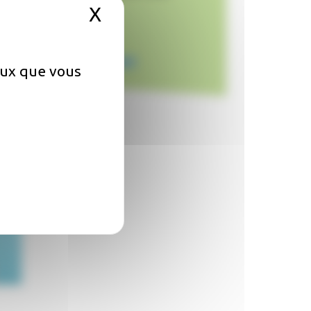
X
Masquer le bandeau de
Région
ONISEP
CIDJ
L'ETUDIANT
ceux que vous