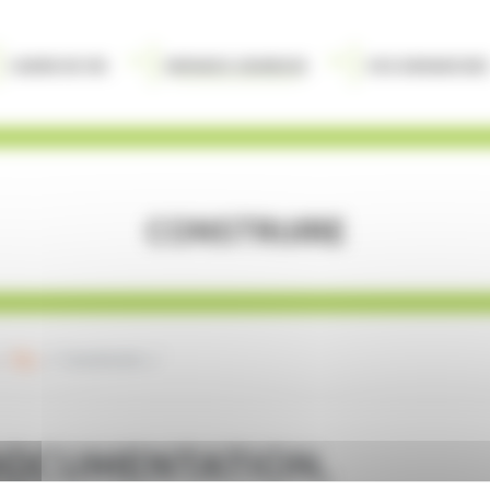
Cadre de vie
Enfance Jeunesse
Vos demarches
Construire
PIJ
Construire
DOCUMENTATION,