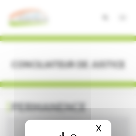
Panneau de gestion des cookies
Conciliateur de justice
PERMANENCE
X
Masquer 