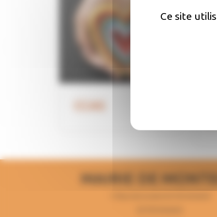
Ce site util
CCAS
C
j
MAIRIE DE MONT
1 Place de la mairie 82700 Montech
82700 Montech