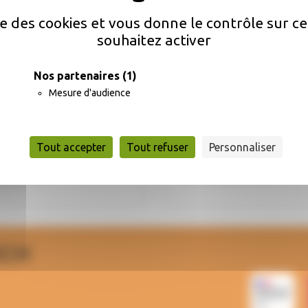
ise des cookies et vous donne le contrôle sur 
souhaitez activer
Nos partenaires
(1)
Mesure d'audience
onciliateur de
Maison des
Tout accepter
Tout refuser
Personnaliser
ustice
solidarités
ECH