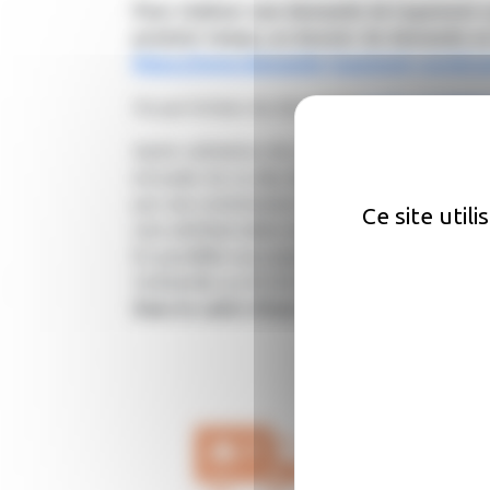
Pour réaliser une demande de logement soc
premier temps, un dossier de demande en 
https://www.demande-logement-social.go
Ou par le biais du document
Cerfa n°14069
Après validation de votre demande, une atte
envoyée. Au vu des disponibilités (délais imp
par une commission d'attribution du bailleur.
Ce site util
sera attribué selon vos critères de recherche.
En parallèle vous pouvez également prendre c
Solidarités au 05-63-27-09-51.
Dans le cadre d’une situation d’urgence, j