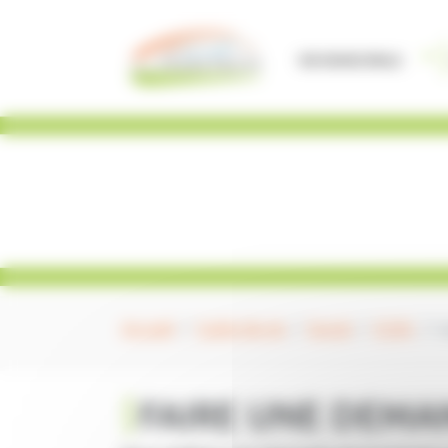
Panneau de gestion des cookies
Vie Municipale
Accueil
Cadre de vie
Social
CCAS
L
FAIRE UNE DEMA