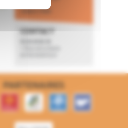
8h30 à 12h00
13h30 à 17h30
CONTACT
05 63 64 82 44
1 Place de la Mairie
82700 MONTECH
PARTENAIRES