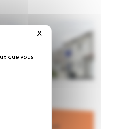
X
Masquer le bandeau de
ceux que vous
Horaires
lundi au vendredi