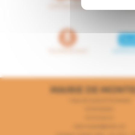
MAIRIE DE MONT
1 Place de la mairie 82700 Montech
82700 Montech
05 63 64 82 44
mairie-montech@info82.com