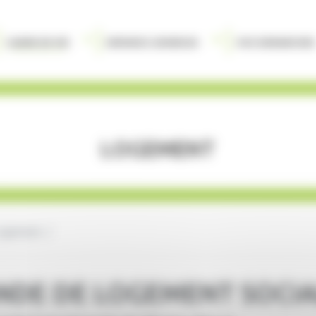
Cadre de vie
Enfance Jeunesse
Vos demarches
Logement
ogement
NDE DE LOGEMENT SOCIA