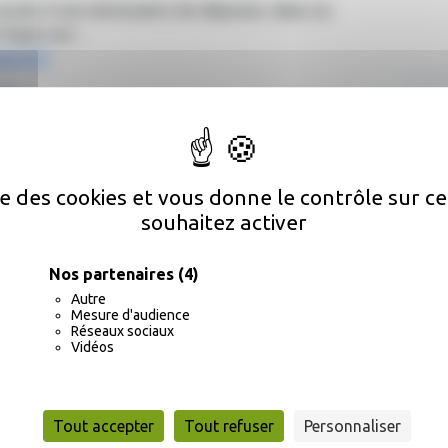
ial, il est nécessaire de déposer, dans un
ligne sur :
uv.fr/.
*04
station unique d'enregistrement vous sera
ortants), votre dossier sera alors « examiné »
 Si avis favorable, un logement vous
ise des cookies et vous donne le contrôle sur 
souhaitez activer
ontact, avec le pôle logement à la Maison des
Nos partenaires
(4)
oindre directement le 115.
Autre
Mesure d'audience
Réseaux sociaux
Vidéos
Tout accepter
Tout refuser
Personnaliser