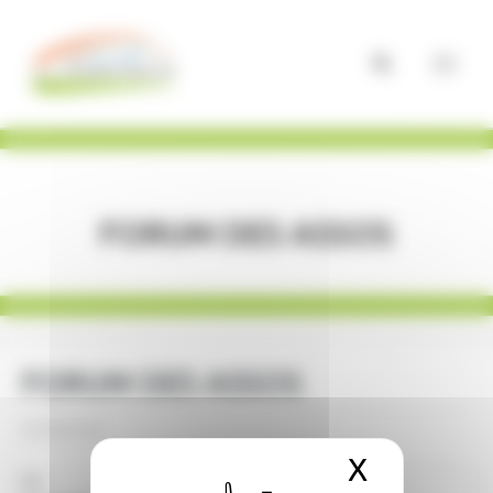
Panneau de gestion des cookies
FORUM DES ASSOS
FORUM DES ASSOS
05/09/2026
X
Masquer 
La