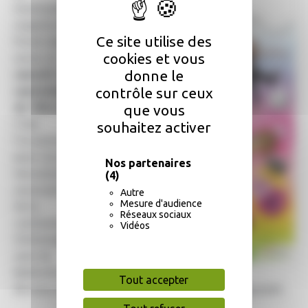
municipalité
organise le
Ce site utilise des
forum des
cookies et vous
assos, le
donne le
samedi 5
septembre
contrôle sur ceux
de 10h à 17h.
que vous
C'est
souhaitez activer
l'occasion
pour vous de
Nos partenaires
rencontrer les
(4)
associations
Autre
Mesure d'audience
de la
Réseaux sociaux
commune,
Vidéos
d'échanger
avec les
bénévoles et
Tout accepter
de vous renseigner sur les activités qu'elles proposent.