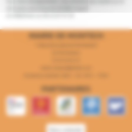
Pour tout renseignement, vous pouvez vous rendre sur le
site www.couriramontech82@orange.fr
ou téléphoner au 06.52.87.41.43
MAIRIE DE MONTECH
1 Place de la mairie 82700 Montech
82700 Montech
05 63 64 82 44
mairie-montech@info82.com
Du lundi au vendredi : 8h30 - 12h 13h15 - 17h30
PARTENAIRES
Nous contacter