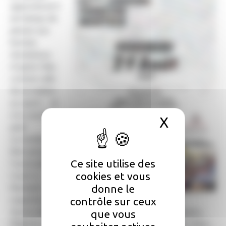
approche et il
est temps de
penser aux
bonnes
résolutions
d’après l’été,
comme celle
de se mettre
au sport… et
à la course à
X
Masquer 
pied.
Ça tombe
bien puisque
Ce site utilise des
l’association
cookies et vous
Courir à
donne le
Montech
organise sa
contrôle sur ceux
Quatorzième Corrida Pédestre, challenge R. Penny/La
que vous
Dépêche du Midi/RRunning/Chrono-Start (10km), dans